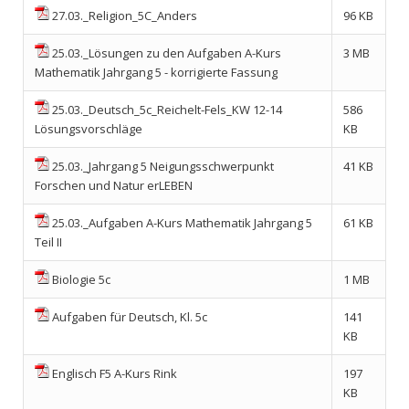
27.03._Religion_5C_Anders
96 KB
25.03._Lösungen zu den Aufgaben A-Kurs
3 MB
Mathematik Jahrgang 5 - korrigierte Fassung
25.03._Deutsch_5c_Reichelt-Fels_KW 12-14
586
Lösungsvorschläge
KB
25.03._Jahrgang 5 Neigungsschwerpunkt
41 KB
Forschen und Natur erLEBEN
25.03._Aufgaben A-Kurs Mathematik Jahrgang 5
61 KB
Teil II
Biologie 5c
1 MB
Aufgaben für Deutsch, Kl. 5c
141
KB
Englisch F5 A-Kurs Rink
197
KB