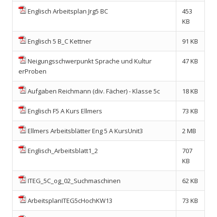
Englisch Arbeitsplan Jrg5 BC
453
KB
Englisch 5 B_C Kettner
91 KB
Neigungsschwerpunkt Sprache und Kultur
47 KB
erProben
Aufgaben Reichmann (div. Fächer) - Klasse 5c
18 KB
Englisch F5 A Kurs Ellmers
73 KB
Ellmers Arbeitsblätter Eng 5 A KursUnit3
2 MB
Englisch_Arbeitsblatt1_2
707
KB
ITEG_5C_og_02_Suchmaschinen
62 KB
ArbeitsplanITEG5cHochKW13
73 KB