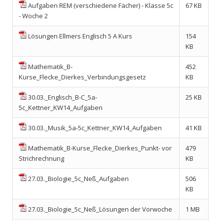
Aufgaben REM (verschiedene Fächer) - Klasse 5c
67 KB
- Woche 2
Lösungen Ellmers Englisch 5 A Kurs
154
KB
Mathematik_B-
452
Kurse_Flecke_Dierkes_Verbindungsgesetz
KB
30.03._Englisch_B-C_5a-
25 KB
5c_Kettner_KW14_Aufgaben
30.03._Musik_5a-5c_Kettner_KW14_Aufgaben
41 KB
Mathematik_B-Kurse_Flecke_Dierkes_Punkt- vor
479
Strichrechnung
KB
27.03._Biologie_5c_Neß_Aufgaben
506
KB
27.03._Biologie_5c_Neß_Lösungen der Vorwoche
1 MB