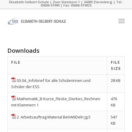
Elisabeth-Selbert-Schule | Zum Steinborn 1 | 34289 Zierenberg | Tel.:
05606-51990 | Fax: 05606-519923
Downloads
FILE
FILE
SIZE
03.04._Infobrief für alle Schülerinnen und
28 KB
Schüler der ESS
Mathematik_B-Kurse_Flecke_Dierkes_Rechnen
476
mit Klammern 1
KB
2. Arbeitsauftrag Material BeHANDeln Jg.5
547
KB