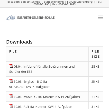
Elisabeth-Selbert-Schule | Zum Steinborn 1 | 34289 Zierenberg | Tel.:
05606-51990 | Fax: 05606-519923
Downloads
FILE
FILE
SIZE
03.04._Infobrief für alle Schülerinnen und
28 KB
Schüler der ESS
30.03._Englisch_B-C_5a-
25 KB
5c_Kettner_KW14_Aufgaben
30.03._Musik_5a-5c_Kettner_KW14_Aufgaben
41 KB
30.03._Reli_5a_Kettner_KW14_Aufgaben
31 KB