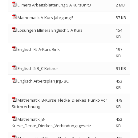
Ellmers Arbeitsblätter Eng 5 A KursUnit3
2 MB
Mathematik A-Kurs Jahrgang 5
57 KB
Lösungen Ellmers Englisch 5 A Kurs
154
KB
Englisch F5 A-Kurs Rink
197
KB
Englisch 5 B_C Kettner
91 KB
Englisch Arbeitsplan Jrg5 BC
453
KB
Mathematik_B-Kurse_Flecke_Dierkes_Punkt- vor
479
Strichrechnung
KB
Mathematik_B-
452
Kurse_Flecke_Dierkes_Verbindungsgesetz
KB