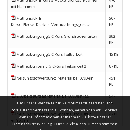
Mathematik_B-Kurse_Flecke_Dierkes_Rechnen
476
mit Klammern 1
KB
Mathematik_B-
507
Kurse_Flecke_Dierkes_Vertauschungsgesetz
KB
Matheübungen Jg.5 C-Kurs Grundrechenarten
392
KB
Matheübungen Jg.5 C-Kurs Teilbarkeit
15 KB
Matheübungen J5. 5 C-Kurs Teilbarkeit 2
87 KB
Neigungsschwerpunkt_Material beHANDeln
451
KB
2. Arbeitsauftrag Material BeHANDeln Jg.5
547
KB
Um unsere Webseite für Sie optimal zu gestalten und
fortlaufend verbessern zu können, verwenden wir Cookies.
Neigungsschwerpunkt Sprache und Kultur
47 KB
Weitere Informationen entnehmen Sie bitte unserer
erProben
Datenschutzerklärung. Durch klicken des Buttons stimmen