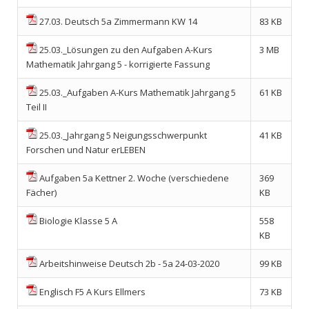
27.03. Deutsch 5a Zimmermann KW 14
83 KB
25.03._Lösungen zu den Aufgaben A-Kurs
3 MB
Mathematik Jahrgang 5 - korrigierte Fassung
25.03._Aufgaben A-Kurs Mathematik Jahrgang 5
61 KB
Teil II
25.03._Jahrgang 5 Neigungsschwerpunkt
41 KB
Forschen und Natur erLEBEN
Aufgaben 5a Kettner 2. Woche (verschiedene
369
Fächer)
KB
Biologie Klasse 5 A
558
KB
Arbeitshinweise Deutsch 2b - 5a 24-03-2020
99 KB
Englisch F5 A Kurs Ellmers
73 KB