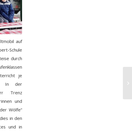
tmobil auf
bert-Schule
Reise durch
ufenklassen
erricht je
n. In der
rr Trenz
rinnen und
der Wölfe“
dies in den
tes und in