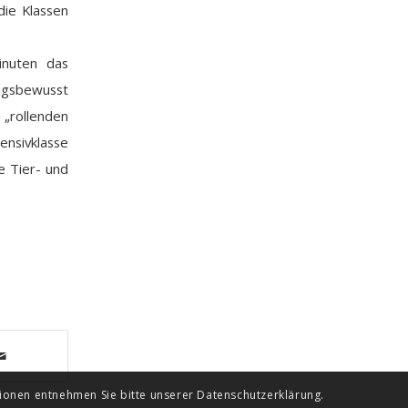
die Klassen
inuten das
ngsbewusst
 „rollenden
ensivklasse
e Tier- und
ionen entnehmen Sie bitte unserer Datenschutzerklärung.