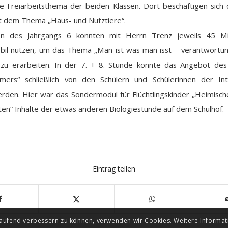
le Freiarbeitsthema der beiden Klassen. Dort beschäftigen sich 
it dem Thema „Haus- und Nutztiere“.
en des Jahrgangs 6 konnten mit Herrn Trenz jeweils 45 M
il nutzen, um das Thema „Man ist was man isst – verantwortu
zu erarbeiten. In der 7. + 8. Stunde konnte das Angebot des
mers“ schließlich von den Schülern und Schülerinnen der Int
rden. Hier war das Sondermodul für Flüchtlingskinder „Heimisch
ten“ Inhalte der etwas anderen Biologiestunde auf dem Schulhof.
Eintrag teilen
tlaufend verbessern zu können, verwenden wir Cookies. Weitere Informat