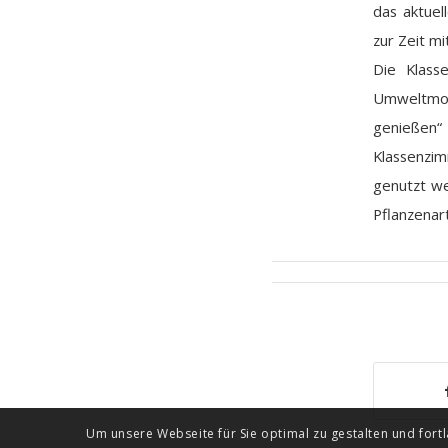
das aktuel
zur Zeit m
Die Klass
Umweltmob
genießen“ 
Klassenzim
genutzt we
Pflanzenar
Um unsere Webseite für Sie optimal zu gestalten und for