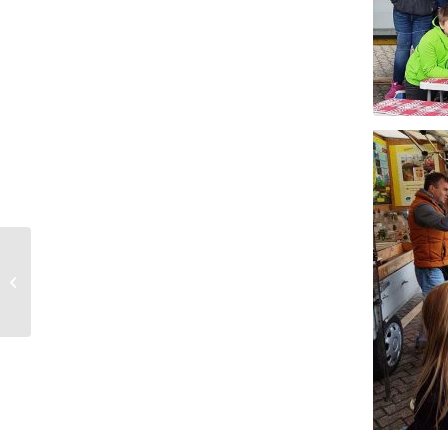
Ehemaligentreffen an
der ESS