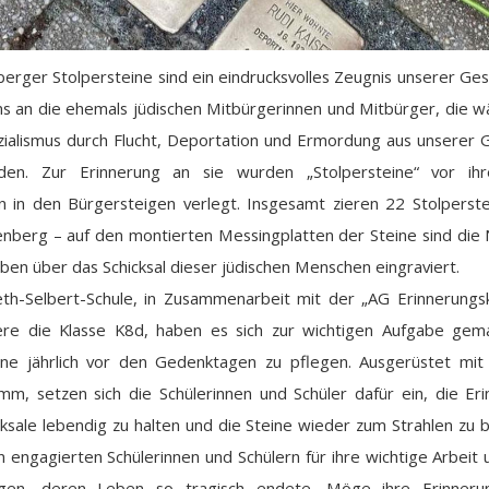
berger Stolpersteine sind ein eindrucksvolles Zeugnis unserer Gesc
ns an die ehemals jüdischen Mitbürgerinnen und Mitbürger, die 
zialismus durch Flucht, Deportation und Ermordung aus unserer G
den. Zur Erinnerung an sie wurden „Stolpersteine“ vor ihr
in den Bürgersteigen verlegt. Insgesamt zieren 22 Stolperst
enberg – auf den montierten Messingplatten der Steine sind di
ben über das Schicksal dieser jüdischen Menschen eingraviert.
eth-Selbert-Schule, in Zusammenarbeit mit der „AG Erinnerungsk
ere die Klasse K8d, haben es sich zur wichtigen Aufgabe gema
ine jährlich vor den Gedenktagen zu pflegen. Ausgerüstet mi
m, setzen sich die Schülerinnen und Schüler dafür ein, die Er
cksale lebendig zu halten und die Steine wieder zum Strahlen zu b
 engagierten Schülerinnen und Schülern für ihre wichtige Arbeit
igen, deren Leben so tragisch endete. Möge ihre Erinneru