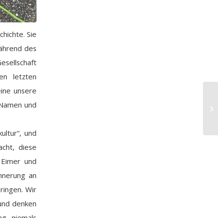
hichte. Sie
während des
esellschaft
en letzten
eine unsere
e Namen und
ultur“, und
cht, diese
t Eimer und
innerung an
ringen. Wir
 und denken
ng niemals