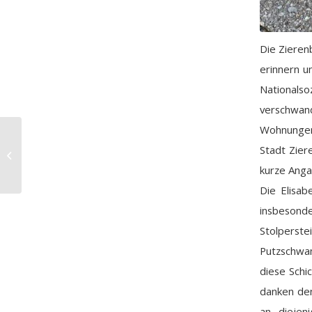
Die Zieren
erinnern u
Nationalso
verschwan
Wohnungen 
Betriebsbesichtigung
Stadt Zier
bei der DB
kurze Anga
Die Elisab
insbesond
Stolperste
Putzschwam
diese Schi
danken den
an diejen