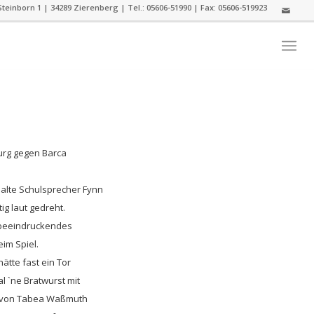
teinborn 1 | 34289 Zierenberg | Tel.: 05606-51990 | Fax: 05606-519923
burg gegen Barca
er alte Schulsprecher Fynn
ig laut gedreht.
n beeindruckendes
im Spiel.
hätte fast ein Tor
l `ne Bratwurst mit
te von Tabea Waßmuth