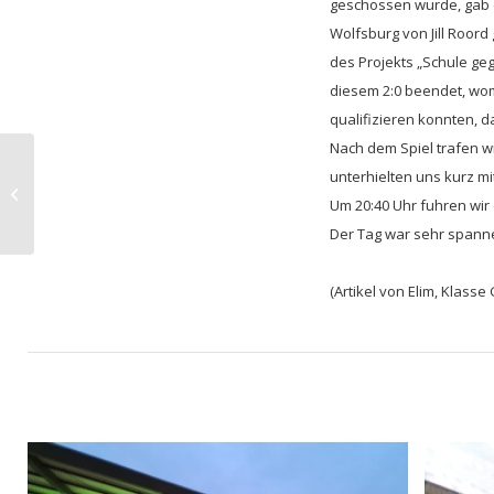
geschossen wurde, gab e
Wolfsburg von Jill Roor
des Projekts „Schule geg
diesem 2:0 beendet, womi
qualifizieren konnten, da
Nach dem Spiel trafen w
Spendenaufruf für
unterhielten uns kurz mit
ukrainische
Um 20:40 Uhr fuhren wi
Schülerinnen und
Schüler
Der Tag war sehr spann
C
(Artikel von Elim, Klasse