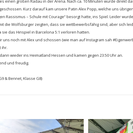
s einen großen Radau in der Arena. Nach ca. 10 Minuten wurde direkt das
d geschossen. Kurz darauf kam unsere Patin Alex Popp, welche uns übrige
en Rassismus – Schule mit Courage“ besorgt hatte, ins Spiel. Leider wurde 
t die Wolfsburger zeigten, dass sie wettbewerbsfähig sind, aber sich leide
 sie das Hinspiel in Barcelona 5:1 verloren hatten.
ir uns noch mit Alex und schossen (wie man auf Instagram sah #Eigenwer
 ihr.
r dann wieder ins Heimatland Hessen und kamen gegen 23:50 Uhr an.
end und freudig.
 G9 & Bennet, Klasse G8)