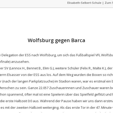
Elisabeth-Selbert-Schule | Zum S
Wolfsburg gegen Barca
ne Delegation der ESS nach Wolfsburg, um sich das Fußballspiel VFL Wolfs
finale) anzusehen.
r SV (Lennox H., Bennet B., Elim G.), weitere Schüler (Felix R., Malte K.), d
Herrn Elsasser von der ESS aus los. Auf dem Weg wurden die Boxen so richt
hr (nach der langen Parkplatzsuche) im Stadion waren, war es erstmal ei
 Menschen zu sein. Ganze 22.057 Zuschauerinnen und Zuschauer waren be
hon spannend, öfter mal ist eine Spielerin über das Spielfeld geflitzt und 
 die erste Halbzeit 0:0 aus. Während der Pause haben wir uns dann erstma
s mit der zweiten Halbzeit weiterging. Als das erste Tor in der 47. Minu