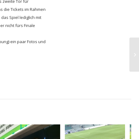
 zweite Tor für
ns die Tickets im Rahmen
das Spiel lediglich mit
r nicht fürs Finale
bung) ein paar Fotos und
Ei
Fr
im