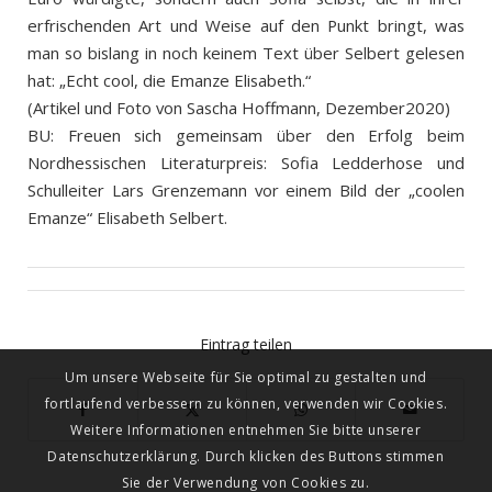
erfrischenden Art und Weise auf den Punkt bringt, was
man so bislang in noch keinem Text über Selbert gelesen
hat: „Echt cool, die Emanze Elisabeth.“
(Artikel und Foto von Sascha Hoffmann, Dezember2020)
BU: Freuen sich gemeinsam über den Erfolg beim
Nordhessischen Literaturpreis: Sofia Ledderhose und
Schulleiter Lars Grenzemann vor einem Bild der „coolen
Emanze“ Elisabeth Selbert.
Eintrag teilen
Um unsere Webseite für Sie optimal zu gestalten und
fortlaufend verbessern zu können, verwenden wir Cookies.
Weitere Informationen entnehmen Sie bitte unserer
Datenschutzerklärung. Durch klicken des Buttons stimmen
Sie der Verwendung von Cookies zu.