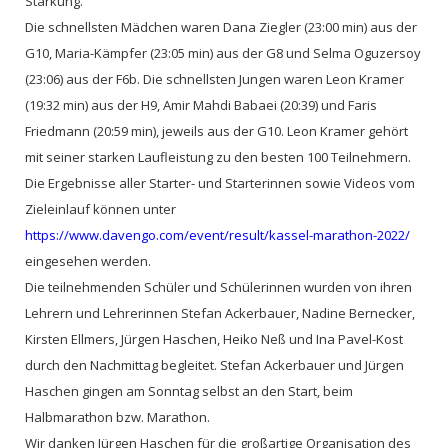
Stärkung.
Die schnellsten Mädchen waren Dana Ziegler (23:00 min) aus der
G10, Maria-Kämpfer (23:05 min) aus der G8 und Selma Oguzersoy
(23:06) aus der F6b. Die schnellsten Jungen waren Leon Kramer
(19:32 min) aus der H9, Amir Mahdi Babaei (20:39) und Faris
Friedmann (20:59 min), jeweils aus der G10. Leon Kramer gehört
mit seiner starken Laufleistung zu den besten 100 Teilnehmern.
Die Ergebnisse aller Starter- und Starterinnen sowie Videos vom
Zieleinlauf können unter
https://www.davengo.com/event/result/kassel-marathon-2022/
eingesehen werden.
Die teilnehmenden Schüler und Schülerinnen wurden von ihren
Lehrern und Lehrerinnen Stefan Ackerbauer, Nadine Bernecker,
Kirsten Ellmers, Jürgen Haschen, Heiko Neß und Ina Pavel-Kost
durch den Nachmittag begleitet. Stefan Ackerbauer und Jürgen
Haschen gingen am Sonntag selbst an den Start, beim
Halbmarathon bzw. Marathon.
Wir danken Jürgen Haschen für die großartige Organisation des