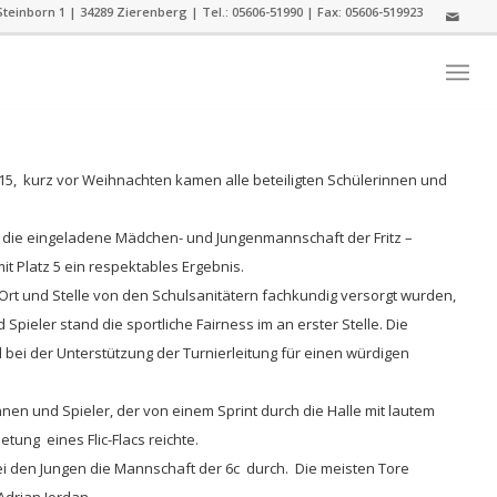
teinborn 1 | 34289 Zierenberg | Tel.: 05606-51990 | Fax: 05606-519923
015, kurz vor Weihnachten kamen alle beteiligten Schülerinnen und
 die eingeladene Mädchen- und Jungenmannschaft der Fritz –
t Platz 5 ein respektables Ergebnis.
Ort und Stelle von den Schulsanitätern fachkundig versorgt wurden,
Spieler stand die sportliche Fairness im an erster Stelle. Die
bei der Unterstützung der Turnierleitung für einen würdigen
nen und Spieler, der von einem Sprint durch die Halle mit lautem
ung eines Flic-Flacs reichte.
i den Jungen die Mannschaft der 6c durch. Die meisten Tore