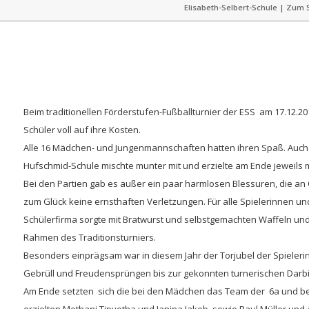
Elisabeth-Selbert-Schule | Zum S
Beim traditionellen Förderstufen-Fußballturnier der ESS am 17.12.2
Schüler voll auf ihre Kosten.
Alle 16 Mädchen- und Jungenmannschaften hatten ihren Spaß. Auch
Hufschmid-Schule mischte munter mit und erzielte am Ende jeweils mi
Bei den Partien gab es außer ein paar harmlosen Blessuren, die an 
zum Glück keine ernsthaften Verletzungen. Für alle Spielerinnen und 
Schülerfirma sorgte mit Bratwurst und selbstgemachten Waffeln und 
Rahmen des Traditionsturniers.
Besonders einprägsam war in diesem Jahr der Torjubel der Spielerin
Gebrüll und Freudensprüngen bis zur gekonnten turnerischen Darbiet
Am Ende setzten sich die bei den Mädchen das Team der 6a und be