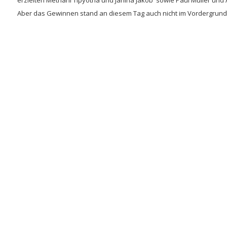
erzielten Methani Tipyotha und Janina Jakob sowie Paul Müller und 
Aber das Gewinnen stand an diesem Tag auch nicht im Vordergrund